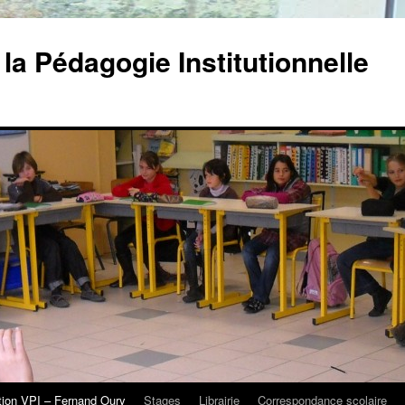
la Pédagogie Institutionnelle
tion VPI – Fernand Oury
Stages
Librairie
Correspondance scolaire