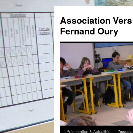
Association Vers 
Fernand Oury
Présentation & Actualités
L’Associa
Aller