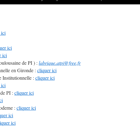
 ici
uer ici
 ici
ulousaine de PI ) :
labrique.atpi@free.fr
nnelle en Gironde :
cliquer ici
Institutionnelle :
cliquer ici
 ici
 de PI :
cliquer ici
ci
Moderne :
cliquer ici
quer ici
iquer ici