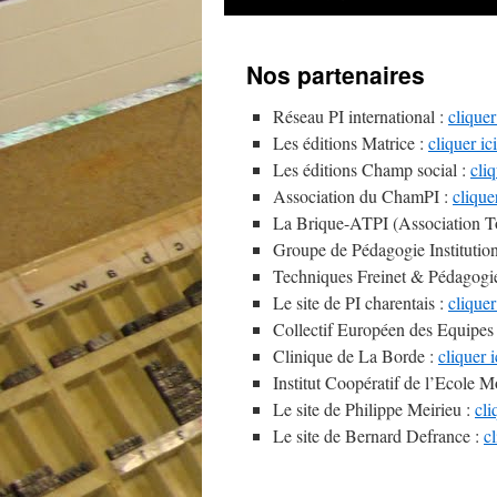
au
Nos partenaires
contenu
Réseau PI international :
cliquer
Les éditions Matrice :
cliquer ici
Les éditions Champ social :
cliq
Association du ChamPI :
cliquer
La Brique-ATPI (Association To
Groupe de Pédagogie Institutio
Techniques Freinet & Pédagogie 
Le site de PI charentais :
cliquer
Collectif Européen des Equipes
Clinique de La Borde :
cliquer i
Institut Coopératif de l’Ecole 
Le site de Philippe Meirieu :
cli
Le site de Bernard Defrance :
cl