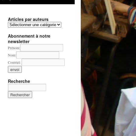
Articles par auteurs
Articles
par
auteurs
Abonnement à notre
newsletter
Prénom:
Nom:
Courriel:
Recherche