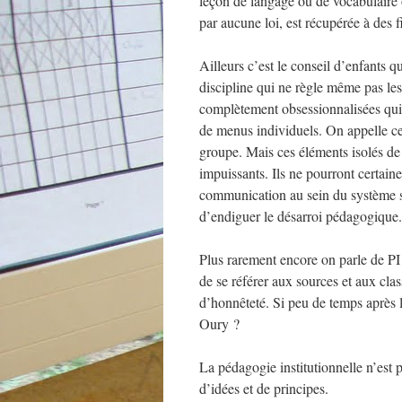
leçon de langage ou de vocabulaire 
par aucune loi, est récupérée à des
Ailleurs c’est le conseil d’enfants q
discipline qui ne règle même pas les
complètement obsessionnalisées qui t
de menus individuels. On appelle cel
groupe. Mais ces éléments isolés de
impuissants. Ils ne pourront certaine
communication au sein du système sco
d’endiguer le désarroi pédagogique.
Plus rarement encore on parle de PI 
de se référer aux sources et aux clas
d’honnêteté. Si peu de temps après 
Oury ?
La pédagogie institutionnelle n’est 
d’idées et de principes.