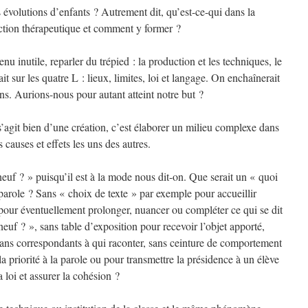
 évolutions d’enfants ? Autrement dit, qu’est-ce-qui dans la
nction thérapeutique et comment y former ?
nu inutile, reparler du trépied : la production et les techniques, le
t sur les quatre L : lieux, limites, loi et langage. On enchaînerait
tions. Aurions-nous pour autant atteint notre but ?
 s’agit bien d’une création, c’est élaborer un milieu complexe dans
s causes et effets les uns des autres.
uf ? » puisqu’il est à la mode nous dit-on. Que serait un « quoi
 parole ? Sans « choix de texte » par exemple pour accueillir
 pour éventuellement prolonger, nuancer ou compléter ce qui se dit
neuf ? », sans table d’exposition pour recevoir l’objet apporté,
 sans correspondants à qui raconter, sans ceinture de comportement
la priorité à la parole ou pour transmettre la présidence à un élève
a loi et assurer la cohésion ?