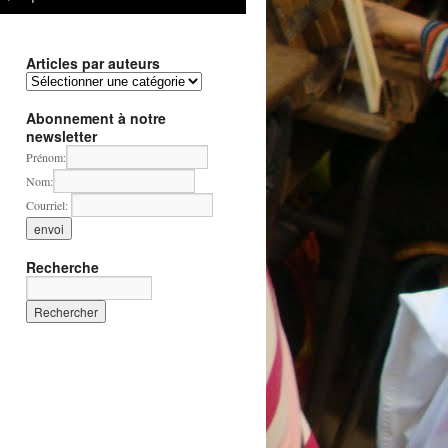
Articles par auteurs
Articles
par
auteurs
Abonnement à notre
newsletter
Prénom:
Nom:
Courriel:
Recherche