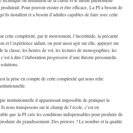
e technique ou institution de la classe et le même phénomène
 produirait. Pour pouvoir exister et être efficace, La PI a besoin de
u’ils installent et a besoin d’adultes capables de faire avec cette
 cette complexité, par le mouvement, l’incertitude, la précarité
n et l’expérience aidant, on peut aussi agir sur elle, appuyer sur
e la classe, les heures de vol, les lectures de monographies, les
s c’est à dire l’élaboration progressive d’une théorie personnelle
solutions.
est la prise en compte de cette complexité qui nous relie
stitutionnelle.
ie institutionnelle il apparaissait impossible de pratiquer la
 Si nous transposons sur le champ de l’école, c’est en
irable que la PI crée les conditions indispensables pour produire de
r produire du grandissement. Des preuves ? Le nombre et la qualité