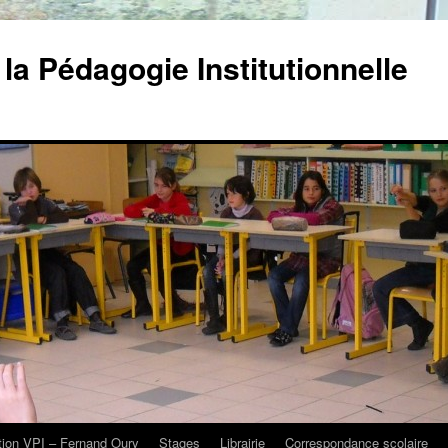
la Pédagogie Institutionnelle
tion VPI – Fernand Oury
Stages
Librairie
Correspondance scolaire