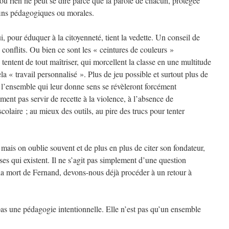
où rien ne peut se dire parce que la parole de chacun, protégée
 fins pédagogiques ou morales.
ui, pour éduquer à la citoyenneté, tient la vedette. Un conseil de
 conflits. Ou bien ce sont les « ceintures de couleurs »
entent de tout maîtriser, qui morcellent la classe en une multitude
a « travail personnalisé ». Plus de jeu possible et surtout plus de
 l’ensemble qui leur donne sens se révèleront forcément
ment pas servir de recette à la violence, à l’absence de
laire ; au mieux des outils, au pire des trucs pour tenter
mais on oublie souvent et de plus en plus de citer son fondateur,
ses qui existent. Il ne s’agit pas simplement d’une question
la mort de Fernand, devons-nous déjà procéder à un retour à
pas une pédagogie intentionnelle. Elle n’est pas qu’un ensemble