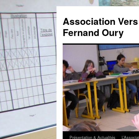
Association Vers 
Fernand Oury
Présentation & Actualités
L’Associa
Aller