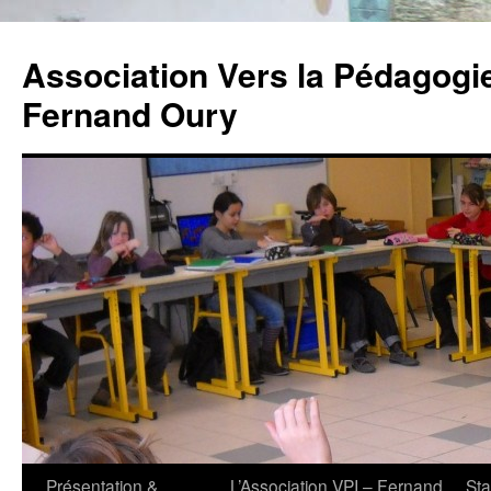
Association Vers la Pédagogie 
Fernand Oury
Aller
Présentation &
L’Association VPI – Fernand
St