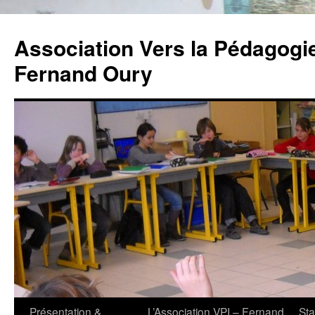
Association Vers la Pédagogie 
Fernand Oury
Aller
Présentation &
L’Association VPI – Fernand
St