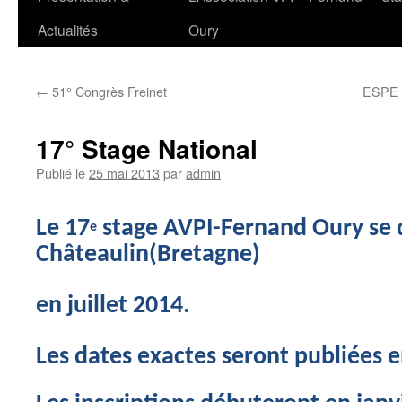
au
Actualités
Oury
contenu
←
51° Congrès Freinet
ESPE d
17° Stage National
Publié le
25 mai 2013
par
admin
Le 17
stage AVPI-Fernand Oury se 
e
Châteaulin(Bretagne)
en juillet 2014.
Les dates exactes seront publiées